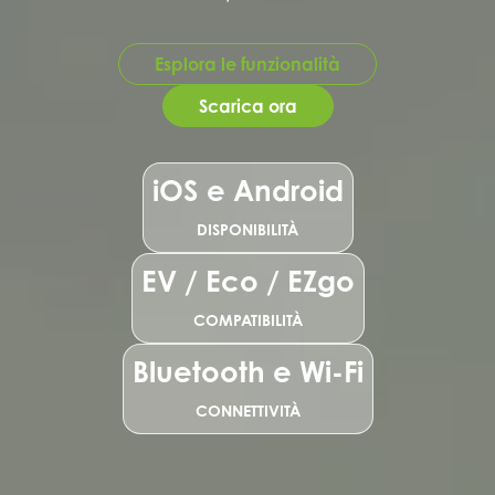
Esplora le funzionalità
Scarica ora
iOS e Android
DISPONIBILITÀ
EV / Eco / EZgo
COMPATIBILITÀ
Bluetooth e Wi-Fi
CONNETTIVITÀ