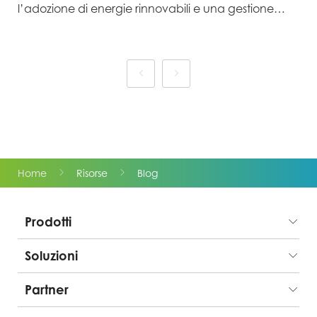
l’adozione di energie rinnovabili e una gestione
sostenibile della supply chain, MSI ha costruito un
vantaggio competitivo green nel mercato gaming
ad alte prestazioni. Nel 2025, MSI ha annunciato…
Home
Risorse
Blog
Prodotti
Soluzioni
Partner