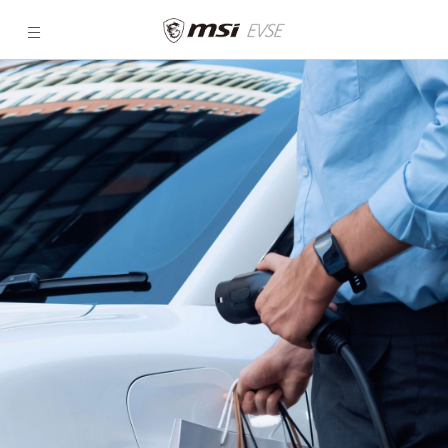
MSI
Commerce
|
Recharge
pour
véhicules
électriques