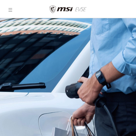
MSI
Retail
Charging
|
Effizientes
EV-
Laden